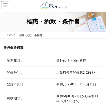
コ
ナ
ン
ビ
テ
ゲ
ン
ー
標識・約款・条件書
ツ
シ
に
ョ
移
ン
HOME
標識・約款・条件書
動
に
移
動
旅行業登録票
業務範囲：
海外旅行・国内旅行
登録番号：
大阪府知事登録第2-2997号
登録年月日：
令和元（
）年
月
日
2019
05
21
令和6年
月
日から令和11
05
21
有効期間：
年
月
日まで
05
20